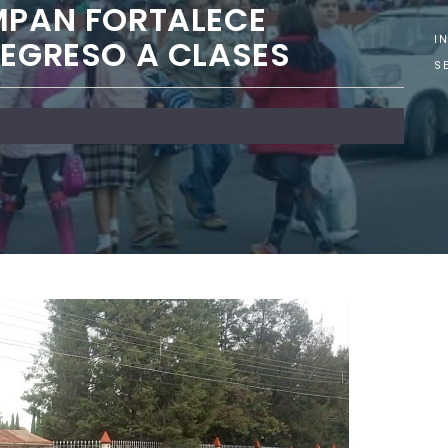
MPAN FORTALECE
REGRESO A CLASES
I
S