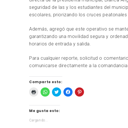
seguridad de las y los estudiantes del munic
escolares, priorizando los cruces peatonales 
Además, agregó que este operativo se manten
garantizando una movilidad segura y ordenad
horarios de entrada y salida.
Para cualquier reporte, solicitud o comentari
comunicarse directamente a la comandancia 
Comparte esto:
Haz
Haz
Haz
Haz
Haz
clic
clic
clic
clic
clic
para
para
para
para
para
imprimir
compartir
compartir
compartir
compartir
Me gusta esto:
(Se
en
en
en
en
abre
WhatsApp
Twitter
Facebook
Pinterest
en
(Se
(Se
(Se
(Se
Cargando...
una
abre
abre
abre
abre
ventana
en
en
en
en