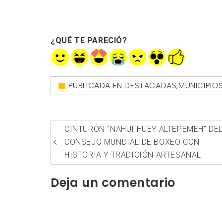
nueva)
una
una
una
una
ventana
ventana
ventana
ventana
nueva)
nueva)
nueva)
nueva)
¿QUÉ TE PARECIÓ?
PUBLICADA EN
DESTACADAS
,
MUNICIPIO
Navegación
CINTURÓN “NAHUI HUEY ALTEPEMEH” DE
de
CONSEJO MUNDIAL DE BOXEO CON
entradas
HISTORIA Y TRADICIÓN ARTESANAL
Deja un comentario