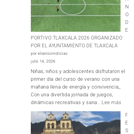
P
N
E
O
E
D
C
E
«
PORTIVO TLAXCALA 2026 ORGANIZADO
G
POR EL AYUNTAMIENTO DE TLAXCALA
por elcensornoticias
julio 14, 2026
Niñas, niños y adolescentes disfrutaron el
primer día del curso de verano con una
mañana llena de energía y convivencia_
Con una divertida jornada de juegos,
:
dinámicas recreativas y sana…
Lee más
VERA
F
DEPO
E
TLAX
S
2026