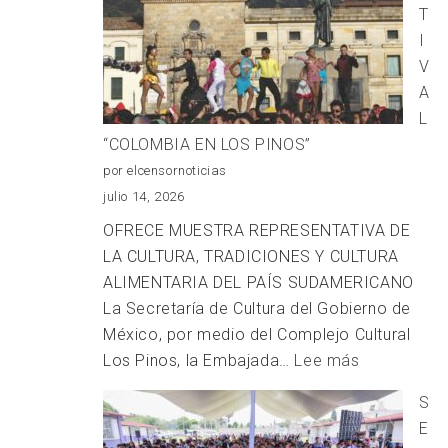
T
ORGA
I
POR
V
EL
A
AYUN
L
DE
“COLOMBIA EN LOS PINOS”
TLAX
por elcensornoticias
julio 14, 2026
OFRECE MUESTRA REPRESENTATIVA DE
LA CULTURA, TRADICIONES Y CULTURA
ALIMENTARIA DEL PAÍS SUDAMERICANO
La Secretaría de Cultura del Gobierno de
México, por medio del Complejo Cultural
:
Los Pinos, la Embajada…
Lee más
FESTIVAL
S
“COLOMBIA
E
EN