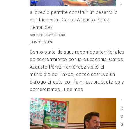
r
LA
al pueblo permite construir un desarrollo
TRATA
con bienestar: Carlos Augusto Pérez
DE
Hernández
PERSO
por elcensornoticias
julio 31, 2026
Como parte de suus recorridos territoriales
de acercamiento con la ciudadanía, Carlos
Augusto Pérez Hernández visitó el
municipio de Tlaxco, donde sostuvo un
diálogo directo con familias, productores y
:
comerciantes…
Lee más
Escuchar
“
al
R
pueblo
e
permite
s
construir