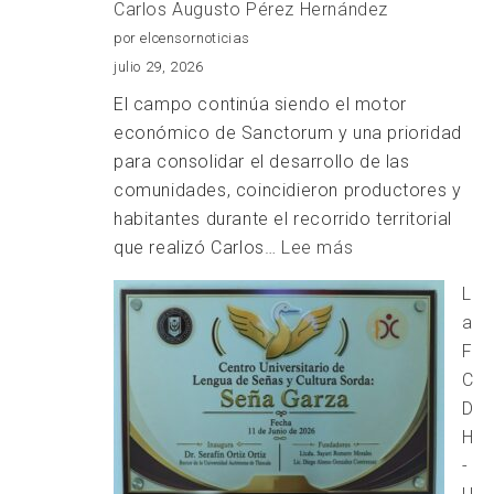
Carlos Augusto Pérez Hernández
FUEGO
por elcensornoticias
julio 29, 2026
El campo continúa siendo el motor
económico de Sanctorum y una prioridad
para consolidar el desarrollo de las
comunidades, coincidieron productores y
habitantes durante el recorrido territorial
:
que realizó Carlos…
Lee más
El
L
campo,
a
prioridad
F
para
C
la
D
Transformación:
H
Carlos
-
Augusto