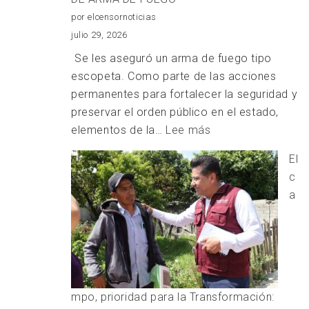
quedan
por elcensornoticias
exentas
julio 29, 2026
de
⁠Se les aseguró un arma de fuego tipo
nuevos
escopeta. Como parte de las acciones
aranceles:
permanentes para fortalecer la seguridad y
Ray
preservar el orden público en el estado,
Vázquez
:
elementos de la…
Lee más
Conchas
DETIENEN
El
A
c
DOS
a
SUJETOS
POR
PORTACIÓN
ILEGAL
DE
ARMA
mpo, prioridad para la Transformación:
DE