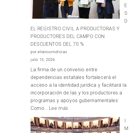
de
E
Diego
S
Alonso
D
González
EL REGISTRO CIVIL A PRODUCTORAS Y
Contreras
PRODUCTORES DEL CAMPO CON
DESCUENTOS DEL 70 %
por elcensornoticias
julio 15, 2026
La firma de un convenio entre
dependencias estatales fortalecerá el
acceso a la identidad jurídica y facilitará la
incorporación de las y los productores a
programas y apoyos gubernamentales
:
Como…
Lee más
TRÁMITES
I
DEL
M
REGISTRO