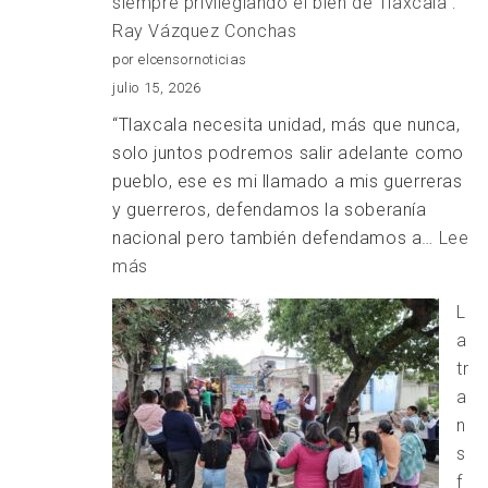
siempre privilegiando el bien de Tlaxcala”:
Ray Vázquez Conchas
por elcensornoticias
julio 15, 2026
“Tlaxcala necesita unidad, más que nunca,
solo juntos podremos salir adelante como
pueblo, ese es mi llamado a mis guerreras
y guerreros, defendamos la soberanía
nacional pero también defendamos a…
Lee
:
más
“Soy
L
un
a
hombre
tr
que
a
propicio
n
la
s
unidad
f