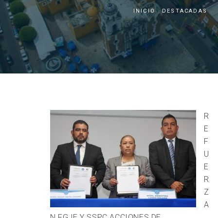
INICIO
DESTACADAS
R
E
F
U
E
R
Z
A
N FGJE Y SSPC ACCIONES DE