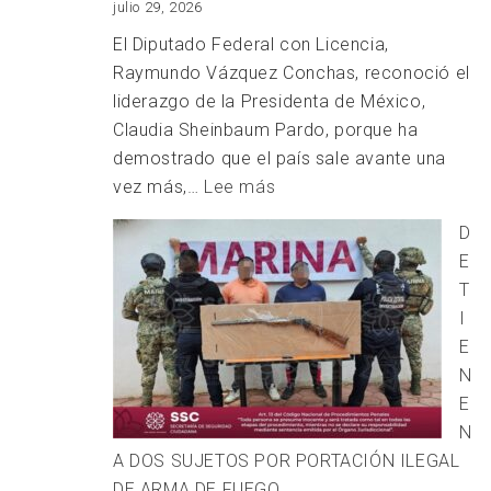
julio 29, 2026
El Diputado Federal con Licencia,
Raymundo Vázquez Conchas, reconoció el
liderazgo de la Presidenta de México,
Claudia Sheinbaum Pardo, porque ha
demostrado que el país sale avante una
:
vez más,…
Lee más
Más
D
del
E
80
T
%
I
de
E
exportaciones
N
en
E
el
N
T-
A DOS SUJETOS POR PORTACIÓN ILEGAL
MEC
DE ARMA DE FUEGO