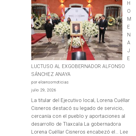
H
SICT
O
TRABAJOS
M
DE
E
REHABILITACIÓN
N
DEL
A
PUENTE
J
ZAHUAPAN
E
LUCTUSO AL EXGOBERNADOR ALFONSO
SÁNCHEZ ANAYA
por elcensornoticias
julio 29, 2026
La titular del Ejecutivo local, Lorena Cuéllar
Cisneros destacó su legado de servicio,
cercanía con el pueblo y aportaciones al
desarrollo de Tlaxcala La gobernadora
Lorena Cuéllar Cisneros encabezó el…
Lee