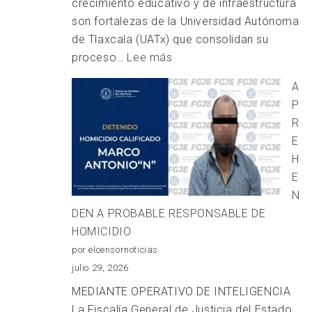
crecimiento educativo y de infraestructura
son fortalezas de la Universidad Autónoma
de Tlaxcala (UATx) que consolidan su
:
proceso…
Lee más
Inaugura
A
Rector
P
de
R
la
E
UATx
H
el
E
Archivo
N
Universitario
DEN A PROBABLE RESPONSABLE DE
HOMICIDIO
por elcensornoticias
julio 29, 2026
MEDIANTE OPERATIVO DE INTELIGENCIA
La Fiscalía General de Justicia del Estado