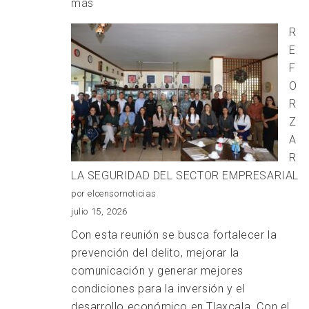
:
más
“LA
R
GRAN
E
FIESTA
F
FRANCO-
O
MEXICANA”
R
CELEBRA
Z
200
A
AÑOS
R
LA SEGURIDAD DEL SECTOR EMPRESARIAL
por elcensornoticias
julio 15, 2026
Con esta reunión se busca fortalecer la
prevención del delito, mejorar la
comunicación y generar mejores
condiciones para la inversión y el
desarrollo económico en Tlaxcala. Con el