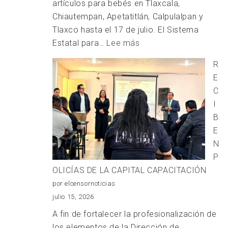
artículos para bebés en Tlaxcala,
Chiautempan, Apetatitlán, Calpulalpan y
Tlaxco hasta el 17 de julio. El Sistema
:
Estatal para…
Lee más
SEIS
R
CENTROS
E
DE
C
ACOPIO
I
“UNIDOS
B
PARA
E
AYUDAR”
N
EN
P
APOYO
OLICÍAS DE LA CAPITAL CAPACITACIÓN
A
por elcensornoticias
DAMNIFICADOS
julio 15, 2026
DE
A fin de fortalecer la profesionalización de
VENEZUELA
los elementos de la Dirección de