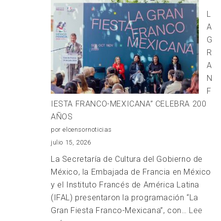
“
COBAT
L
EL
A
TALENTO
G
ESTUDIANTIL
R
CON
A
LA
N
FINAL
F
ESTATAL
IESTA FRANCO-MEXICANA” CELEBRA 200
DE
AÑOS
ORATORIA
por elcensornoticias
2026
julio 15, 2026
La Secretaría de Cultura del Gobierno de
México, la Embajada de Francia en México
y el Instituto Francés de América Latina
(IFAL) presentaron la programación “La
Gran Fiesta Franco-Mexicana”, con…
Lee