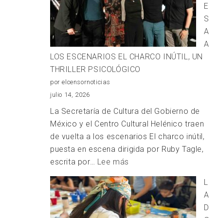
E
el
S
derecho
A
a
A
la
LOS ESCENARIOS EL CHARCO INÚTIL, UN
salud
THRILLER PSICOLÓGICO
a
por elcensornoticias
cada
julio 14, 2026
comunidad:
La Secretaría de Cultura del Gobierno de
Carlos
México y el Centro Cultural Helénico traen
Augusto
de vuelta a los escenarios El charco inútil,
Pérez
puesta en escena dirigida por Ruby Tagle,
Hernández
:
escrita por…
Lee más
REGRESA
L
A
A
LOS
D
ESCENARIOS EL