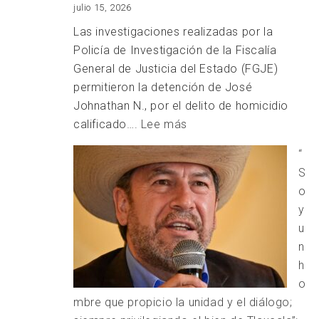
julio 15, 2026
Las investigaciones realizadas por la
Policía de Investigación de la Fiscalía
General de Justicia del Estado (FGJE)
permitieron la detención de José
Johnathan N., por el delito de homicidio
:
calificado….
Lee más
DETIENE
“
EN
S
CDMX
o
A
y
PRESUNTO
u
RESPONSABLE
n
DE
h
HOMICIDIO
o
EN
mbre que propicio la unidad y el diálogo;
CHIAUTEMPAN