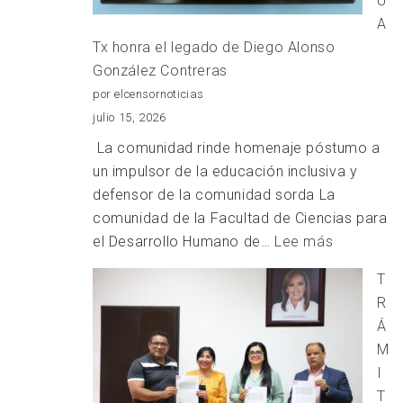
U
Pérez
A
Hernández
Tx honra el legado de Diego Alonso
González Contreras
por elcensornoticias
julio 15, 2026
La comunidad rinde homenaje póstumo a
un impulsor de la educación inclusiva y
defensor de la comunidad sorda La
comunidad de la Facultad de Ciencias para
:
el Desarrollo Humano de…
Lee más
La
T
FCDH-
R
UATx
Á
honra
M
el
I
legado
T