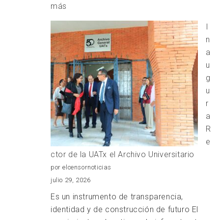
:
más
HOMENAJE
I
LUCTUSO
n
AL
a
EXGOBERNADOR
u
ALFONSO
g
SÁNCHEZ
u
ANAYA
r
a
R
e
ctor de la UATx el Archivo Universitario
por elcensornoticias
julio 29, 2026
Es un instrumento de transparencia,
identidad y de construcción de futuro El