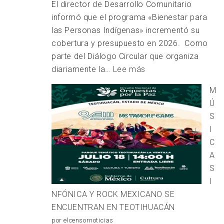
El director de Desarrollo Comunitario
informó que el programa «Bienestar para
las Personas Indígenas» incrementó su
cobertura y presupuesto en 2026. Como
parte del Diálogo Circular que organiza
:
diariamente la…
Lee más
Impulso
M
al
Ú
desarrollo
S
integral
I
de
C
los
A
pueblos
S
indígenas
I
en
NFÓNICA Y ROCK MEXICANO SE
Tlaxcala
ENCUENTRAN EN TEOTIHUACÁN
por elcensornoticias