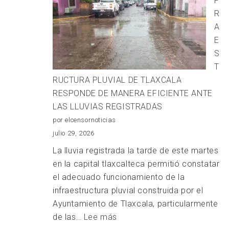
F
la
R
lí
A
na
E
Ar
S
Mo
T
c
RUCTURA PLUVIAL DE TLAXCALA
n
RESPONDE DE MANERA EFICIENTE ANTE
s
LAS LLUVIAS REGISTRADAS
p
por elcensornoticias
di
julio 29, 2026
a
La lluvia registrada la tarde de este martes
ca
en la capital tlaxcalteca permitió constatar
R
el adecuado funcionamiento de la
V
infraestructura pluvial construida por el
C
Ayuntamiento de Tlaxcala, particularmente
:
de las…
Lee más