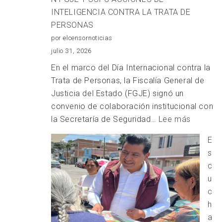
INTELIGENCIA CONTRA LA TRATA DE
PERSONAS
por elcensornoticias
julio 31, 2026
En el marco del Día Internacional contra la
Trata de Personas, la Fiscalía General de
Justicia del Estado (FGJE) signó un
convenio de colaboración institucional con
:
la Secretaría de Seguridad…
Lee más
REFUER
E
FGJE
s
Y
c
SSPC
u
ACCION
c
DE
h
INTELI
a
CONTR