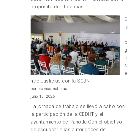
:
propósito de…
Lee más
REFORZAR
D
LA
iá
SEGURIDAD
l
DEL
o
SECTOR
g
EMPRESARIAL
o
s
e
ntre Justicias con la SCJN
por elcensornoticias
julio 15, 2026
La jornada de trabajo se llevó a cabo con
la participación de la CEDHT y el
ayuntamiento de Panotla Con el objetivo
de escuchar a las autoridades de