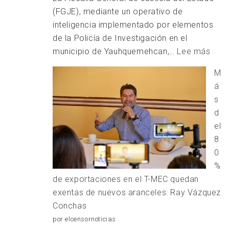
(FGJE), mediante un operativo de
inteligencia implementado por elementos
de la Policía de Investigación en el
:
municipio de Yauhquemehcan,…
Lee más
APR
M
A
á
PRO
s
RES
d
DE
el
HOM
8
0
%
de exportaciones en el T-MEC quedan
exentas de nuevos aranceles: Ray Vázquez
Conchas
por elcensornoticias