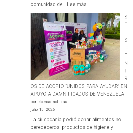
:
comunidad de…
Lee más
Diálogos
S
entre
E
Justicias
I
con
S
la
C
SCJN
E
N
T
R
OS DE ACOPIO “UNIDOS PARA AYUDAR” EN
APOYO A DAMNIFICADOS DE VENEZUELA
por elcensornoticias
julio 15, 2026
La ciudadanía podrá donar alimentos no
perecederos, productos de higiene y