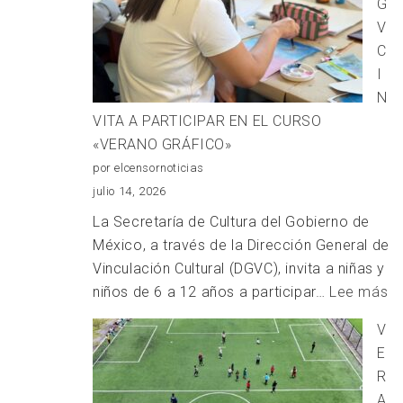
G
CHARCO
V
INÚTIL, UN
C
THRILLER
I
PSICOLÓGICO
N
VITA A PARTICIPAR EN EL CURSO
«VERANO GRÁFICO»
por elcensornoticias
julio 14, 2026
La Secretaría de Cultura del Gobierno de
México, a través de la Dirección General de
Vinculación Cultural (DGVC), invita a niñas y
:
niños de 6 a 12 años a participar…
Lee más
L
V
D
E
IN
R
A
A