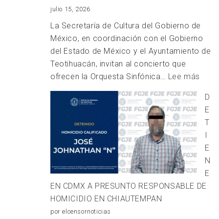
julio 15, 2026
La Secretaría de Cultura del Gobierno de
México, en coordinación con el Gobierno
del Estado de México y el Ayuntamiento de
Teotihuacán, invitan al concierto que
:
ofrecen la Orquesta Sinfónica…
Lee más
MÚS
D
SINF
E
Y
T
ROC
I
MEX
E
SE
N
ENC
E
EN
EN CDMX A PRESUNTO RESPONSABLE DE
TEO
HOMICIDIO EN CHIAUTEMPAN
por elcensornoticias