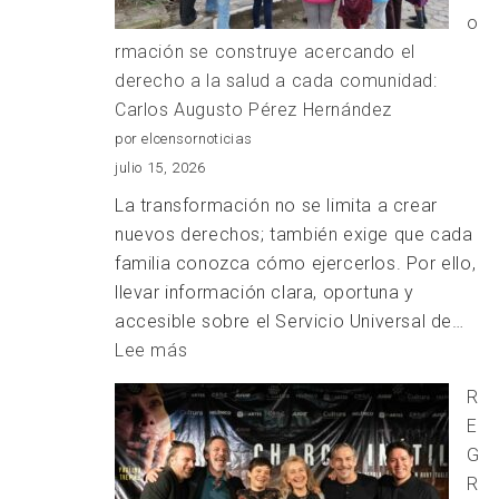
y
o
el
rmación se construye acercando el
diálogo;
derecho a la salud a cada comunidad:
siempre
Carlos Augusto Pérez Hernández
privilegiando
por elcensornoticias
el
julio 15, 2026
bien
La transformación no se limita a crear
de
nuevos derechos; también exige que cada
Tlaxcala”:
familia conozca cómo ejercerlos. Por ello,
Ray
llevar información clara, oportuna y
Vázquez
accesible sobre el Servicio Universal de…
Conchas
:
Lee más
La
R
transformación
E
se
G
construye
R
acercando