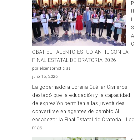
P
CIVIL
U
A
L
PRODUCTORAS
S
Y
A
PRODUCTORES
C
DEL
OBAT EL TALENTO ESTUDIANTIL CON LA
CAMPO
FINAL ESTATAL DE ORATORIA 2026
CON
por elcensornoticias
DESCUENTOS
julio 15, 2026
DEL
La gobernadora Lorena Cuéllar Cisneros
70
destacó que la educación y la capacidad
%
de expresión permiten a las juventudes
convertirse en agentes de cambio Al
encabezar la Final Estatal de Oratoria…
Lee
:
más
IMPULSA