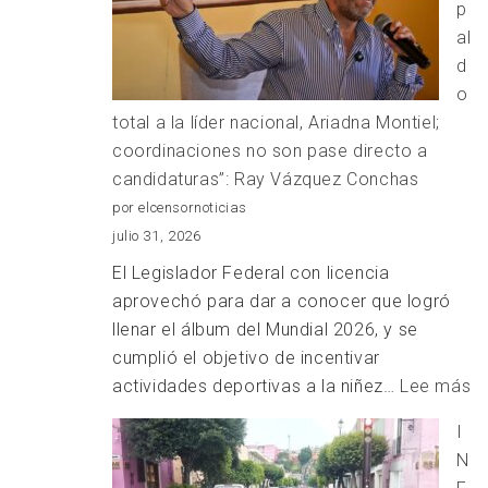
p
un
al
desarrollo
d
con
o
bienestar:
total a la líder nacional, Ariadna Montiel;
Carlos
coordinaciones no son pase directo a
Augusto
candidaturas”: Ray Vázquez Conchas
Pérez
por elcensornoticias
Hernández
julio 31, 2026
El Legislador Federal con licencia
aprovechó para dar a conocer que logró
llenar el álbum del Mundial 2026, y se
cumplió el objetivo de incentivar
:
actividades deportivas a la niñez…
Lee más
“
I
to
N
a