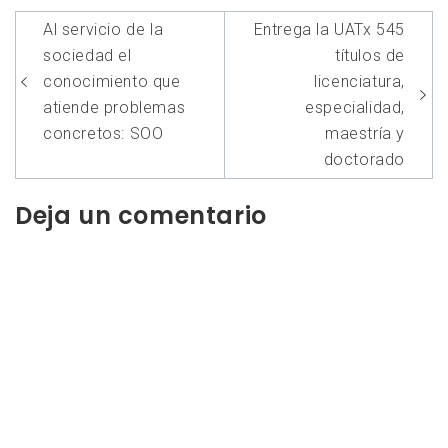
Navegación
Al servicio de la
Entrega la UATx 545
de
sociedad el
títulos de
entradas
conocimiento que
licenciatura,
atiende problemas
especialidad,
concretos: SOO
maestría y
doctorado
Deja un comentario