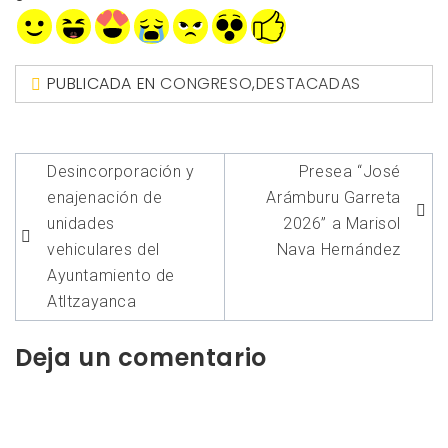
PUBLICADA EN
CONGRESO
,
DESTACADAS
Navegación
Desincorporación y
Presea “José
de
enajenación de
Arámburu Garreta
entradas
unidades
2026” a Marisol
vehiculares del
Nava Hernández
Ayuntamiento de
Atltzayanca
Deja un comentario