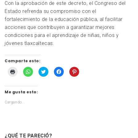
Con la aprobación de este decreto, el Congreso del
Estado refrenda su compromiso con el
fortalecimiento de la educación pública, al facilitar
acciones que contribuyen a garantizar mejores
condiciones para el aprendizaje de niñas, niños y
jóvenes tlaxcaltecas.
Comparte esto:
Haz
Haz
Haz
Haz
Haz
clic
clic
clic
clic
clic
para
para
para
para
para
imprimir
compartir
compartir
compartir
compartir
Me gusta esto:
(Se
en
en
en
en
abre
WhatsApp
Twitter
Facebook
Pinterest
en
(Se
(Se
(Se
(Se
Cargando...
una
abre
abre
abre
abre
ventana
en
en
en
en
nueva)
una
una
una
una
ventana
ventana
ventana
ventana
nueva)
nueva)
nueva)
nueva)
¿QUÉ TE PARECIÓ?