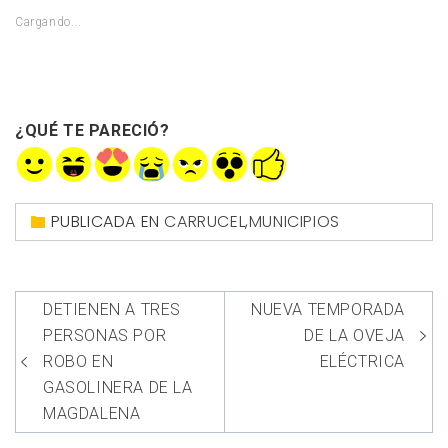
abre
WhatsApp
Twitter
Facebook
Pinterest
en
(Se
(Se
(Se
(Se
Cargando...
una
abre
abre
abre
abre
ventana
en
en
en
en
nueva)
una
una
una
una
ventana
ventana
ventana
ventana
nueva)
nueva)
nueva)
nueva)
¿QUÉ TE PARECIÓ?
PUBLICADA EN
CARRUCEL
,
MUNICIPIOS
Navegación
DETIENEN A TRES
NUEVA TEMPORADA
de
PERSONAS POR
DE LA OVEJA
entradas
ROBO EN
ELÉCTRICA
GASOLINERA DE LA
MAGDALENA