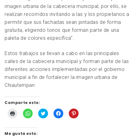
imagen urbana de la cabecera municipal; por ello, se
realizan recorridos invitando a las y los propietarios a
permitir que sus fachadas sean pintadas de forma
gratuita, eligiendo tonos que forman parte de una
paleta de colores específica”.
Estos trabajos se llevan a cabo en las principales
calles de la cabecera municipal y forman parte de las
diferentes acciones implementadas por el gobierno
municipal a fin de fortalecer la imagen urbana de
Chiautempan.
Comparte esto:
Haz
Haz
Haz
Haz
Haz
clic
clic
clic
clic
clic
para
para
para
para
para
imprimir
compartir
compartir
compartir
compartir
Me gusta esto:
(Se
en
en
en
en